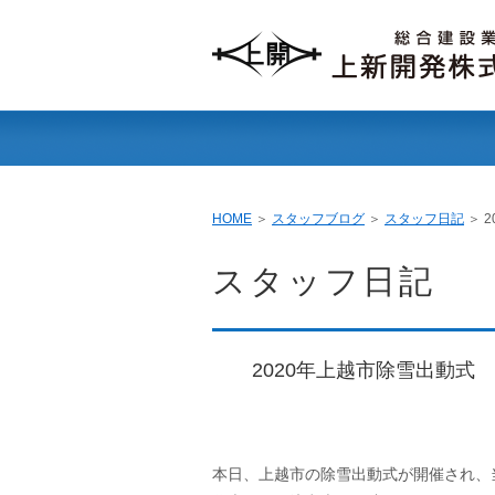
HOME
土木工事
土木工事（民間
建築工事
除雪・排雪事業
太陽光発電事業
空撮
HOME
＞
スタッフブログ
＞
スタッフ日記
＞ 
スタッフ日記
2020年上越市除雪出動式
本日、上越市の除雪出動式が開催され、