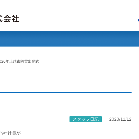
業務内容
施工実績・事例
会社案内
工事）
ごあいさつ
会社概要
アクセス
2020年上越市除雪出動式
スタッフ日記
2020/11/12
当社社員が